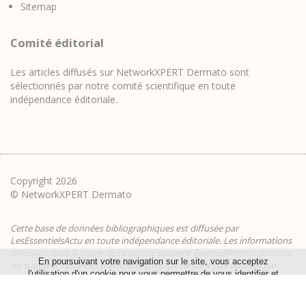
Sitemap
Comité éditorial
Les articles diffusés sur NetworkXPERT Dermato sont
sélectionnés par notre comité scientifique en toute
indépendance éditoriale.
Copyright 2026
© NetworkXPERT Dermato
Cette base de données bibliographiques est diffusée par
LesEssentielsActu
en toute indépendance éditoriale. Les informations
diffusées dans le cadre de ce service peuvent éventuellement discuter
En poursuivant votre navigation sur le site, vous acceptez
ou suggérer certaines thérapeutiques qui ne sont pas validées par
lʹutilisation dʹun cookie pour vous permettre de vous identifier et
l'AMM.
assurer le bon fonctionnement de notre service.
Pour en savoir plus et paramétrer le cookie